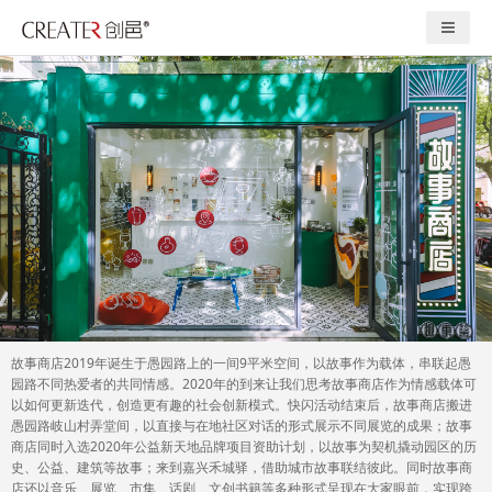
故事商店2019年诞生于愚园路上的一间9平米空间，以故事作为载体，串联起愚
园路不同热爱者的共同情感。2020年的到来让我们思考故事商店作为情感载体可
以如何更新迭代，创造更有趣的社会创新模式。快闪活动结束后，故事商店搬进
愚园路岐山村弄堂间，以直接与在地社区对话的形式展示不同展览的成果；故事
商店同时入选2020年公益新天地品牌项目资助计划，以故事为契机撬动园区的历
史、公益、建筑等故事；来到嘉兴禾城驿，借助城市故事联结彼此。同时故事商
店还以音乐、展览、市集、话剧、文创书籍等多种形式呈现在大家眼前，实现跨