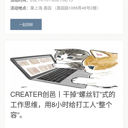
活动地点：
粟上海·愚园 （愚园路1088弄48号2楼）
一起回顾
CREATER创邑丨干掉“螺丝钉”式的
工作思维，用8小时给打工人“整个
容”。